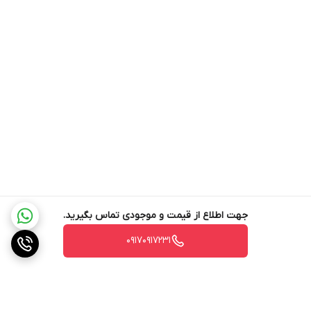
هوشمند، این ربات تجربه‌ای کامل و کارآمد از تمیز کردن چند سطح ارائه
می‌دهد.
ایستگاه
این DEEBOT T30S COMBO مجهز به مخزن و ایستگاه می باشد که
دارای مخزن بزرگ 2.5 لیتری برای جمع‌آوری گرد و غبار است، تا 60 روز
استفاده را ارائه می دهد و نیاز به دفع مکرر را کاهش می دهد.
ایستگاه OMNI T30S COMBO نه تنها گرد و غبار را برای DEEBOT
جمع آوری می کند، بلکه جمع آوری گرد و غبار را برای جاروبرقی دستی
جهت اطلاع از قیمت و موجودی تماس بگیرید.
نیز خودکار می کند.
۰۹۱۷۰۹۱۷۲۳۱
جارو رباتیک T30S COMBO دارای ویژگی «محل و جمع‌آوری» خود، به
سادگی جاروبرقی را برای حذف فوری گرد و غبار در 10 ثانیه تخلیه کنید تا
از ریختن آن جلوگیری شود.