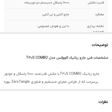
قدرت مکش
11000 پاسکال «سیستم دو توربینه»
عملکرد
جارو کشی و تی کشی
نقشه برداری
با لیزر و هوش مصنوعی
هوشمند
تشخیص مانع و
دارد
توضیحات
ارتفاع
مشخصات فنی جارو رباتیک اکووکس مدل T30S COMBO
شست و شوی
دارد
خودکار تی با آب گرم
جارو رباتیک T30S COMBO با مکش قدرتمند 11000 پاسکال و موتور
سیستم ناوبری
لیزری با هوش مصنوعی
پرسرعت که از طراحی مجرای مستقیم و فناوری ZeroTangle بهره
بازدهی هربار شارژ
300متر مربع
می‌برد، به‌طور مؤثری ذرات بزرگ را جذب کرده و از گیر کردن موها
کامل
جلوگیری می‌کند، تا فرش‌ها و کف‌های سخت را به‌طور عمیق و بدون
نظرات
لکه تمیز کند.
مخزن تخلیه
60 روزه