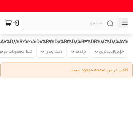
%D8%BA%D8%B0%D8%A7%D8%B3%D8%A7%D8%B2%20%D8%B9%D8%B1%D8%B4%DB%8C%D8%A7
پربازدیدترین
برندها
دسته‌بندی
فقط محصولات موجو
کالایی در این صفحه موجود نیست