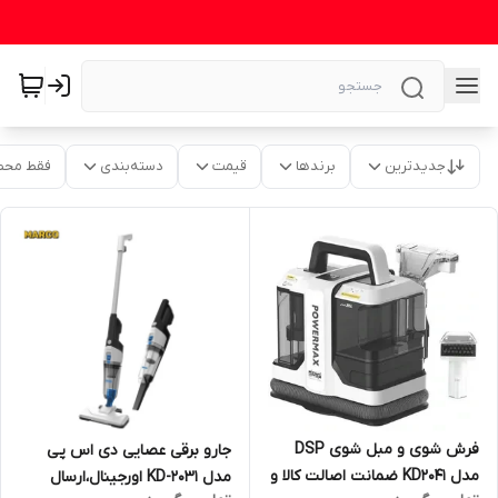
جدیدترین
برندها
قیمت
دسته‌بندی
فقط محص
فرش شوی و مبل شوی DSP
جارو برقی عصایی دی اس پی
مدل KD2041 ضمانت اصالت کالا و
مدل KD-2031 اورجینال،ارسال