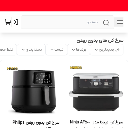
سرخ کن های بدون روغن
جدیدترین
برندها
قیمت
دسته‌بندی
فقط محص
سرخ کن نینجا مدل Ninja AF500
سرخ کن بدون روغن Philips