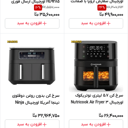
اورجینال سفارش اروپا با ضمانت
HD9285 اورجینال ارسال فوری
42,557,000
66,307,213
16
%
24
%
اصالت کالا_ گارانتی ۱۸ ماهه مارکو
35,600,000
49,900,000
تجارت_ ۷ روز مهلت تست و
مرجوعی
افزودن به سبد
افزودن به سبد
سرخ کن 5.7 لیتری نوتریکوک
سرخ کن بدون روغن دوقلوی
اورجینال Nutricook Air Fryer 3
نینجا آمریکا اورجینال Ninja
AF357 ارسال فوری
AF300 ارسال فوری
32,964,750
26,400,000
افزودن به سبد
افزودن به سبد