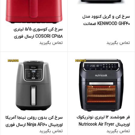
سرخ کن و گریل کنوود مدل
KENWOOD GHF40 ضمانت
سرخ کن کوسوری 5/5 لیتری
اصالت کالا و ارسال فوری و رایگان
COSORI CP158 ارسال فوری
/گارانتی 18 ماهه مارکو تجارت
تماس بگیرید
تماس بگیرید
فر هوشمند 12 لیتری نوتریکوک
سرخ کن بدون روغن نینجا آمریکا
اورجینال Nutricook Air Fryer
اورجینال Ninja AF160 ارسال فوری
تماس بگیرید
تماس بگیرید
Oven ‎AO112K ارسال فوری