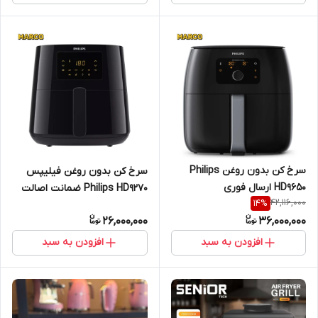
سرخ کن بدون روغن Philips
سرخ کن بدون روغن فیلیپس
HD9650 ارسال فوری
Philips HD9270 ضمانت اصالت
42,116,000
14
%
کالا و ارسال فوری و رایگان /
26,000,000
36,000,000
گارانتی 18 ماهه مارکو تجارت
افزودن به سبد
افزودن به سبد