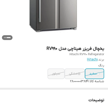
یخچال فریزر هیتاچی مدل RV990
Hitachi RV990 Refregerator
برند:
Hitachi
رنگ
سفید
مشکی
سیلور
شناسه کالا
2800000138141
توضیحات