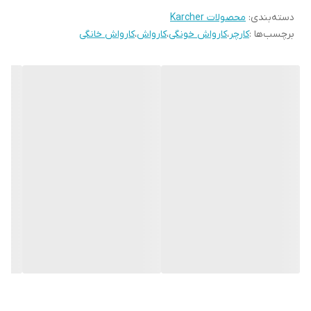
دسته‌بندی
:
محصولات Karcher
می‌شود که فضای کمی را در منزل یا محل کارتان اشغال کند. شرکت
برچسب‌ها :
کارچر
،
کارواش خونگی
،
کارواش
،
کارواش خانگی
آلمانی کرشر محصولات خود را با کیفیت بسیار بالایی تولید می‌کند. این
شرکت توانسته در بین تولیدکنندگان کارواش، جایگاه بسیار مناسبی پیدا
کند. این جایگاه مدیون سخت‌گیری این شرکت در خطوط تولید محصولات
است که باعث افزایش کیفیت کالا می‌شود. اگر به نظافت و تمیزی محیط
زندگی و کارتان اهمیت می‌دهید و مایل هستید به‌صورت منظم حیاط
منزل و خودروی خود را بشویید، باید هزینه‌های آب یا رفتن به کارواش را
در نظر بگیرید. با بررسی این هزینه‌ها، بهتر است به فکر استفاده از
دستگاهی باشید که علاوه بر کیفیت بالا در شست‌وشو، در مصرف آب هم
صرفه‌جویی کند. بدون شک این ابزار، دستگاه کارواش خانگی است.
آشنایی با مشخصات فنی کارواش خانگی کارچر
توان:
قدرت موتور کارواش‌های خانگی را توان آن دستگاه مشخص خواهد