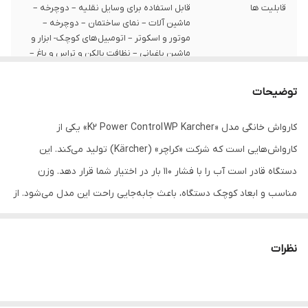
قابلیت ها
قابل استفاده برای وسایل نقلیه – دوچرخه –
ماشین آلات – نمای ساختمان – دوچرخه –
موتور و اسکوتر – اتومبیل‌های کوچک- ابزار و
ماشین باغبانی – نظافت بالکن و تراس و باغ –
ابزار و ماشین باغبانی – مبلمان
توضیحات
کشور سازنده
آلمان
کارواش خانگی مدل «K2 Power Control WP Karcher» یکی از
کارواش‌هایی است که شرکت «کراچر» (Kärcher) تولید می‌کند. این
دستگاه قادر است آب را با فشار 110 بار در اختیار شما قرار دهد. وزن
مناسب و ابعاد کوچک دستگاه، باعث جابه‌جایی راحت این مدل می‌شود. از
دیگر خصوصیت‌های این محصول این است که ضمن پاشش آب با
سرعت 360 لیتر بر ساعت، می‌تواند از ورودی مخصوصی، مواد شوینده را
نظرات
هم مکش کرده و با آب مخلوط کند. همچنین کارواش K2 دارای استاندارد
مقاومت IPX5 در برابر آب است. باید در نظر بگیرید که به‌طور مداوم
می‌توانید 40 دقیقه از این دستگاه استفاده کنید. حجم کم مدل K2 باعث