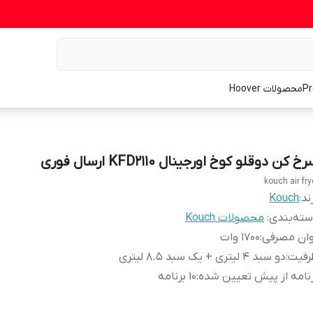
محصولات Hoover
خ کن دوقلو کوخ اورجینال KFD2110 ارسال فوری
kouch air fry
ند:
Kouch
ته‌بندی
:
محصولات Kouch
وان مصرفی
:
1700 وات
رفیت
:
دو سبد 4 لیتری + یک سبد 8.5 لیتری
نامه از پیش تعیین شده
:
10 برنامه