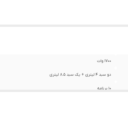
1700 وات
دو سبد 4 لیتری + یک سبد 8.5 لیتری
10 برنامه