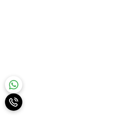
 در آشپزخانه ست می شود. بدنه سرخ کن عایق در برابر حرارت، ضد
حی شده است. این سرخ کن دو قلو دارای 3 سبد است که هر بار بر حسب غذایی که می خواهید درست کنید می توانید از