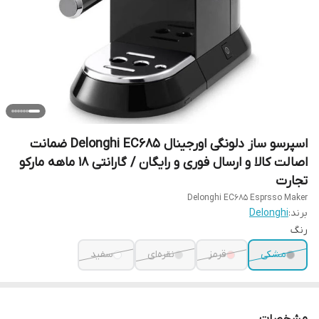
اسپرسو ساز دلونگی اورجینال Delonghi EC685 ضمانت
اصالت کالا و ارسال فوری و رایگان / گارانتی 18 ماهه مارکو
تجارت
Delonghi EC685 Esprsso Maker
برند:
Delonghi
رنگ
مشکی
قرمز
نقره‌ای
سفید