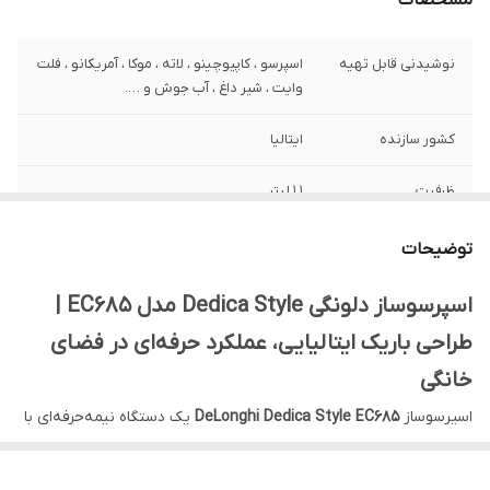
مشخصات
نوشیدنی قابل تهیه
اسپرسو ، کاپیوچینو ، لاته ، موکا ، آمریکانو ، فلت
وایت ، شیر داغ ، آب جوش و ….
کشور سازنده
ایتالیا
ظرفیت
1.1 لیتر
فشار بخار
15 بار
توضیحات
قابلیت تولید فوم
دارد
اسپرسوساز دلونگی Dedica Style مدل EC685 |
شیر
طراحی باریک ایتالیایی، عملکرد حرفه‌ای در فضای
خانگی
اسپرسوساز
DeLonghi Dedica Style EC685
یک دستگاه نیمه‌حرفه‌ای با
طراحی بسیار باریک است که منحصراً برای آشپزخانه‌های شیک و فضاهای
محدود طراحی شده. با عرض تنها
۱۵ سانتی‌متر
، پمپ فشار
۱۵ بار
و فناوری