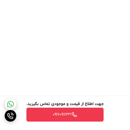
Thermoblock باعث میشه دستگاه سریع آماده بشه و دما به سرعت به
حالت بهینه برسه.
سیستم Adjustable Cappuccino به شما اجازه میده فوم شیر مناسبی
درست کنید نه فقط بخار داغ؛ برای کاپوچینو، لاته و نوشیدنی‌هایی که
فوم اهمیت داره مناسب است.
همچنین، وجود گزینه استفاده از پودر قهوه و ESE Pod، انتخاب بیشتری
به کاربر میده؛ اگر بخوای اسپرسو حرفه‌ای با قهوه آسیاب شده یا راحتی
پد رو استفاده کنی.
سینی دو سطحی مفید است وقتی میخوای با فنجان بلند (مثلاً ماکیاتو،
لاته) کار کنی؛ نیازی نیست فنجانت رو از نوع خاص انتخاب کنی.
طراحی و کیفیت ساخت
جهت اطلاع از قیمت و موجودی تماس بگیرید.
بدنه فلزی استیل با کیفیت بالا باعث میشه مقاومت دستگاه در برابر
۰۹۱۷۰۹۱۷۲۳۱
حرارت و استفاده روزمره زیاد بشه. طراحی باریک عرضی (۱۵ سانتی‌متر)
کمک می‌کنه دستگاه فضای کمی روی پیشخوان اشغال کنه، برای