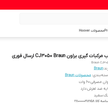
محصولات Hoover
 مرکبات گیری براون CJ3050 Braun ارسال فوری
Braun CJ30
ند:
Braun
ته‌بندی
:
محصولات Braun
وان مصرفی
:
60 وات
یه ضد لغزش
:
دارد
نگ
:
سفید
اسه کالا
2800000218958