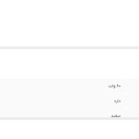
60 وات
دارد
سفید