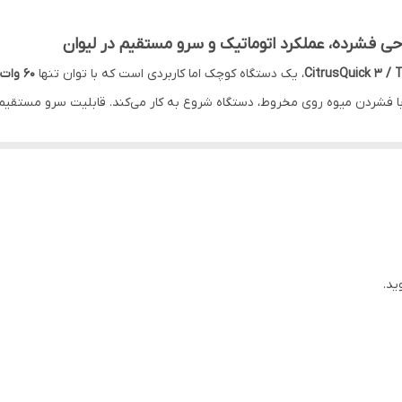
CitrusQuick 3 / T
، یک دستگاه کوچک اما کاربردی است که با توان تنها
۶۰ وات
مقدار / شرح
دون دکمه، فقط با فشار دادن میوه روی مخروط
Dir
، آبمیوه مستقیماً در لیوان جاری می‌شود
ید.
An
برای جلوگیری از ریختن قطرات اضافی
جداسازی هستند و قابل شست‌وشو در ماشین ظرفشویی