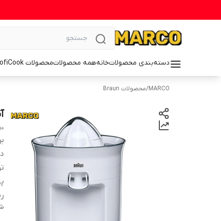
دسته‌بندی محصولات
خانه
همه محصولات
محصولات ProfiCook
MARCO
/
محصولات Braun
آب
50
بر
دس
ت
پا
ر
شن