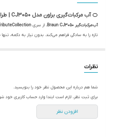
🍊 آب مرکبات‌گیری براون مدل CJ3050 | طراحی فشرده، عملکرد اتوماتیک و سرو مستقیم در لیوان
آب‌مرکبات‌گیر Braun CJ3050
، از سری
ributeCollection
می‌کند که آشپزخانه‌تان تمیز باقی بماند.
ویژگی‌ها و مشخصات کلیدی
ویژگی
نظرات
توان مصرفی
۶۰ وات (Powerful yet silent)
نوع عملکرد
Start/Stop خودکار
— ب
شما هم درباره این محصول نظر خود را بنویسید.
قابلیت سرو مستقیم
بله —
ect Serve
برای ثبت نظر، لازم است ابتدا وارد حساب کاربری خود شو
سیستم ضدچکه
ti-Drip Spout
افزودن نظر
قطعات قابل شست‌وشو
بله — قطعات دستگاه قابل 
جنس قطعات تماس با غذا
BPA-free (بدون ماده مضر تماس با مواد غذایی)