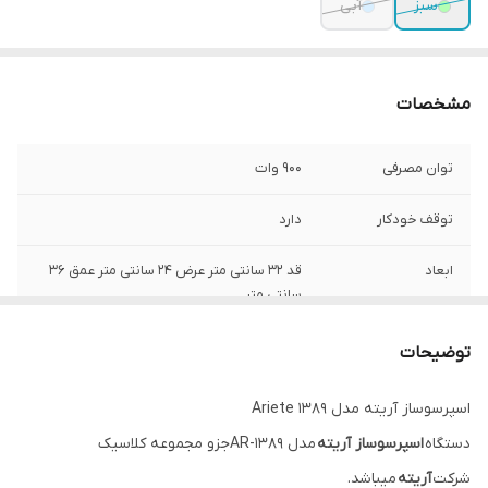
سبز
آبی
مشخصات
توان مصرفی
900 وات
توقف خودکار
دارد
ابعاد
قد 32 سانتی متر عرض 24 سانتی متر عمق 36
سانتی متر
نوشیدنی قابل تهیه
اسپرسو ، کاپیوچینو ، لاته ، موکا ، آمریکانو ، فلت
توضیحات
وایت ، شیر داغ ، آب جوش و ….
اسپرسوساز آریته مدل Ariete 1389
دستگاه
اسپرسوساز آریته
مدل AR-1389جزو مجموعه کلاسیک
شرکت
آریته
میباشد.