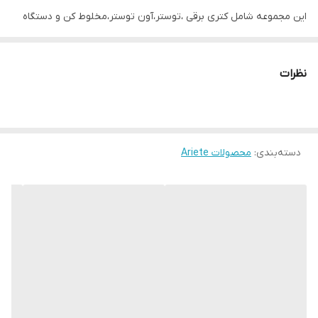
این مجموعه شامل کتری برقی ،توستر،آون توستر،مخلوط کن و دستگاه
قهوه
ساز
میباشد.
طراحی این مجموعه بسیار منحصر به فرد میباشد و در کنار کارآیی بسیار
نظرات
عالی ظاهری بسیار زیبا زیبا نیز مد نظر قرار گرفته
مخزن قابل جابجایی با ظرفیت 850 وات 0.9 لیتر
نگهدارنده فیلتر با فیلتر قهوه پودر 2 فنجان
دسته‌بندی
:
فیلتر دو کاره برای 1 فنجان پودر قهوه و سینی چکه قابل جابجایی
محصولات Ariete
عملکرد آماده به کار نگهدارنده لیوان فولادی ضد زنگ
تولید کننده شیر
تاریخچه آریته
آریته ایتالیا
از شادابی و نبوغ این منطقه ، آریته روحیه ابتکاری خود را در یک شرکت