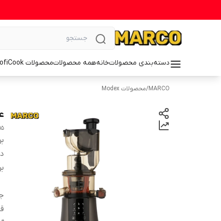
دسته‌بندی محصولات
خانه
همه محصولات
محصولات ProfiCook
MARCO
/
محصولات Modex
عصا
95
بر
دس
بر
ج
قا