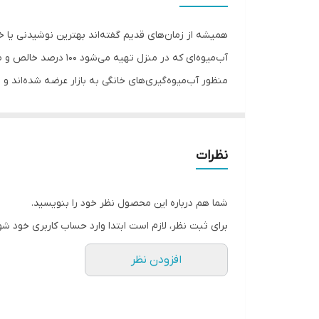
سیستم ضد چکه
همیشه از زمان‌های قدیم گفته‌اند بهترین نوشیدنی یا 
آب‌میوه‌ای که در منز
امکانات و قابلیت های متعددی است . در فرایند عصاره گ
اما آبمیوه ای که طی این فرایند تهیه می شود بسیار سا
تیغه‌های آن از استیل ضدزنگ ساخته شده است که به راحت
نظرات
عصاره گیر مودکس مدل SJ595
شما هم درباره این محصول نظر خود را بنویسید.
توان : 200 وات
برای ثبت نظر، لازم است ابتدا وارد حساب کاربری خود شو
ظرفیت مخزن تفاله : 2 لیتر
افزودن نظر
قابلیت تنظیم سرعت : دارد
جنس تیغه : استیل ضد زنگ
سیستم ضد چکه : دارد