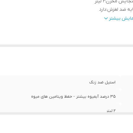
نجایش مخزن
:
2 لیتر
یه ضد لغزش
:
دارد
یستم ضد چکه
:
دارد
مایش بیشتر
استیل ضد زنگ
35 درصد آبمیوه بیشتر - حفظ ویتامین های میوه
2 لیتر
دارد