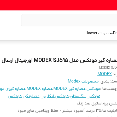
محصولات Hoover
ره گیر مودکس مدل MODEX SJ595 اورجینال ارسال فوری
MODEX SJ5
ند:
MODEX
ته‌بندی
:
محصولات Modex
چسب‌ها :
مودکس
،
عصاره گیر MODEX
،
عصاره MODEX
،
عصاره گیری م
مودکس انگلستان
،
مودکس انگلیس
،
عصاره گیر مودکس
نس پره
:
استیل ضد زنگ
بلیت ها
:
35 درصد آبمیوه بیشتر - حفظ ویتامین های میوه