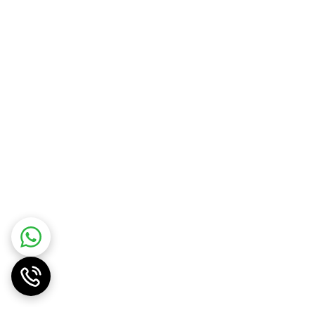
 200 وات می‌باشد. تیغه‌ها و فیلتر‌های آبمیوه گیری ۲۰۰ وات قابل جدا شدن و شستشو می‌باشند این آبمیوه گیری از جنس استیل ضد