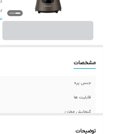
گ
پا
س
ن
مشخصات
جنس پره
قابلیت ها
گنجایش مخزن
پایه ضد لغزش
توضیحات