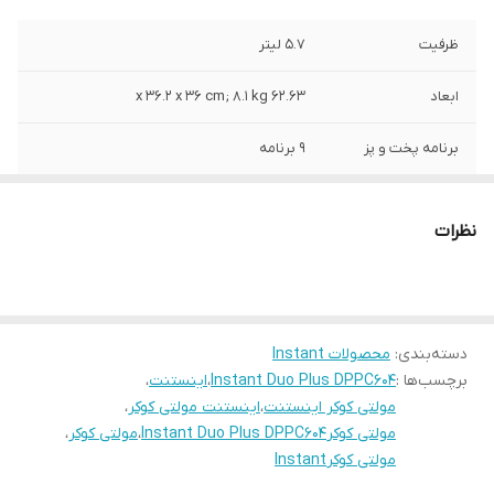
ظرفیت
‎5.7 لیتر
ابعاد
62.63 x 36.2 x 36 cm; 8.1 kg
برنامه پخت و پز
9 برنامه
زودپز
دارد
نظرات
پلوپز
دارد
بخار پز
دارد
دسته‌بندی
:
محصولات Instant
آرام پز
دارد
برچسب‌ها :
Instant Duo Plus DPPC604
،
اینستنت
،
مولتی کوکر اینستنت
،
اینستنت مولتی کوکر
،
مولتی کوکرInstant Duo Plus DPPC604
،
مولتی کوکر
،
مولتی کوکرInstant