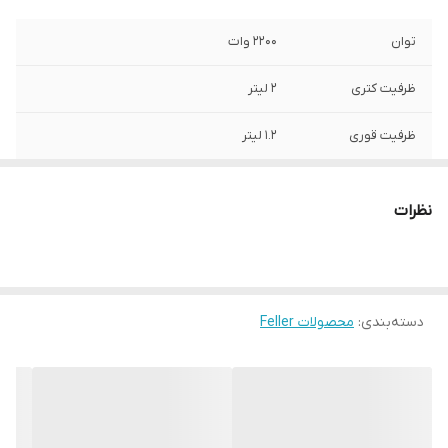
توان
2200 وات
ظرفیت کتری
2 لیتر
ظرفیت قوری
1.2 لیتر
جنس داخل کتری
استیل ضد زنگ
نظرات
سایر
سیستم حفاظت از خشک جوشیدن کتری:
خاموش شدن خودکار درصورتی که کتری به
صورت تصادفی روشن شود یا آب کافی در آن
وجود نداشته باشد
دسته‌بندی
:
محصولات Feller
استاندارد BPA
دارد