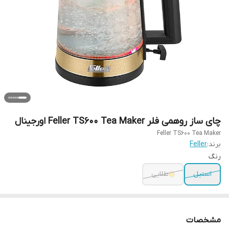
چای ساز روهمی فلر Feller TS600 Tea Maker اورجینال
Feller TS600 Tea Maker
برند:
Feller
رنگ
استیل
طلایی
مشخصات