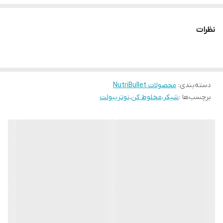
استفاده
نوع کارکرد
شارژی USB-C
نظرات
دسته‌بندی
:
محصولات NutriBullet
برچسب‌ها :
شیکر
،
مخلوط کن
،
نوتریبولت