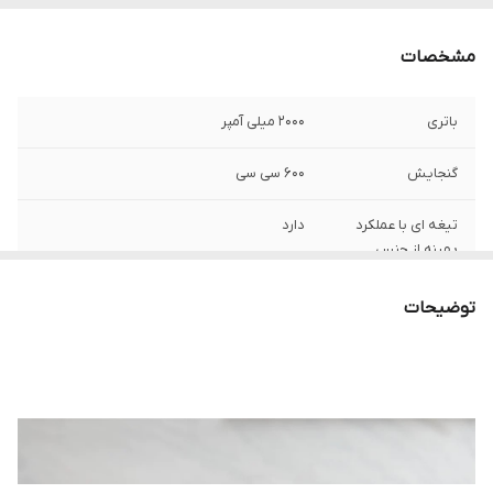
مشخصات
باتری
2000 میلی آمپر
گنجایش
600 سی سی
تیغه ای با عملکرد
دارد
بهینه از جنس
استنلس استیل 4
نقطه ای
توضیحات
مدت زمان شارژ
60 دقیقه
شدن کامل
ارتفاع محصول
29.5 سانتی متر
تعداد دفعات
تا 15 مرتبه پس از شارژ کامل