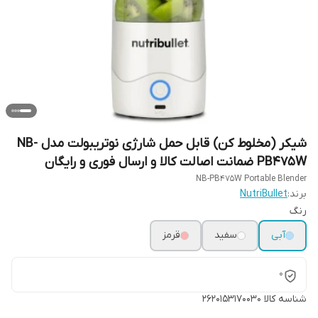
شیکر (مخلوط کن) قابل حمل شارژی نوتریبولت مدل NB-
PB475W ضمانت اصالت کالا و ارسال فوری و رایگان
NB-PB475W Portable Blender
برند:
NutriBullet
رنگ
آبی
سفید
قرمز
0
شناسه کالا
2620153170030