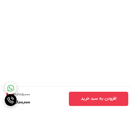
نوع
اتو بخار
توان مصرفی
3200 وات
ابعاد
Mm 300*180*150
رنگ
آبی
وزن
2.4 کیلوگرم
جنس کفی
سرامیک دوریلیوم
سیستم ضد رسوب
دارد
مخزن رسوب
دارد
بخار دهی عمودی
دارد
21,285,000
2
%
سیستم ضد چکه
دارد
افزودن به سبد خرید
20,800,000
سیستم قطع کن خودکار
دارد
ظرفیت مخزن آب
350 میلی لیتر
طول سیم
2.5 متر