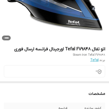
اتو تفال Tefal FV9848 اورجینال فرانسه ارسال فوری
Steam Iron Tefal FV9848
برند:
Tefal
0
مشخصات
کشور سازنده
فرانسه