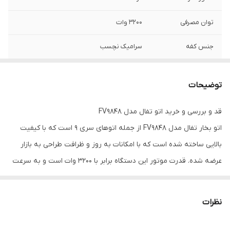
توان مصرفی
3200 وات
جنس کفه
سرامیک نچسب
سیستم ضد رسوب
دارد
توضیحات
تکنولوژی
کفی با فناوری Durilium Airglide
قد و بررسی و خرید اتو تفال مدل FV9848
گنجایش مخزن
350 میلی لیتری
اتو بخار تفال مدل FV9848 از جمله اتوهای سری 9 است که با کیفیت
گارانتی 18 ماهه
دارد
بالایی ساخته شده است که با امکانات به روز و ظرافت طراحی به بازار
عرضه شده. قدرت موتور این دستگاه برابر با 3200 وات است و به سرعت
14 روز مهلت تست و
دارد
و تنها در چند ثانیه کف اتو داغ شده و آماده استفاده خواهد بود و با
مرجوعی
استفاده از این دستگاه چروک‌ترین قسمت‌های هر لباسی را به راحتی
نظرات
ضمانت اصالت کالا و
دارد
صاف می‌کند و در مدت زمان بسیار کوتاه لباس خوش فرم و بدون چروک
ارسال فوری
را به شما تحویل می‌دهد.