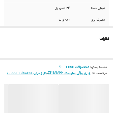
میزان صدا
64 دسی بل
مصرف برق
800 وات
صفحه برقی
دارد
نظرات
فیلتر هیپا
دارد
برس توربو و عادی
دارد
دسته‌بندی
:
محصولات Grimmen
کیسه دائمی
دارد
برچسب‌ها :
جارو برقی سایلنت
،
GRIMMEN
،
جارو برقی
،
vacuum cleaner
کیسه یکبار مصرف
2 عدد