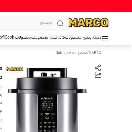
دسته‌بندی محصولات
خانه
همه محصولات
محصولات ProfiCook
MARCO
/
محصولات Nutricook
4P
4p
بر
دس
بر
پ
پز