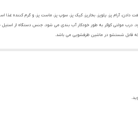
وتریکوک زوپز، قابلمه تفت دادن، آرام پز، پلوپز، بخارپز، کیک پز، سوپ پز، ماست پز، و گرم 
وکر تا 70 درصد سریع تر می شود. درب مولتی کوکر به طور خودکار آب بندی می شود. جنس دستگ
ه قابل شستشو در ماشین ظرفشویی می باشد.
ید.