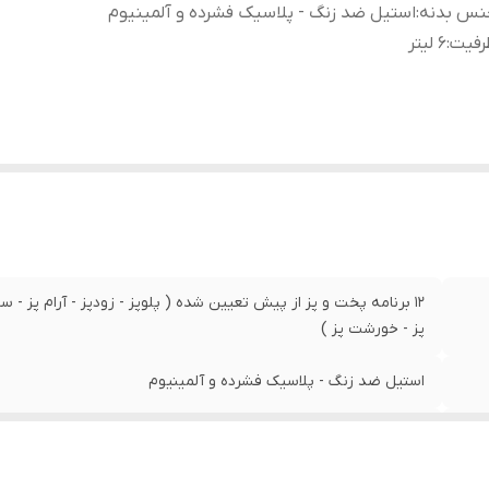
نس بدنه
:
استیل ضد زنگ - پلاسیک فشرده و آلمینیوم
رفیت
:
6 لیتر
12 برنامه پخت و پز از پیش تعیین شده ( پلوپز - زودپز - آرام پز - س
پز - خورشت پز )
استیل ضد زنگ - پلاسیک فشرده و آلمینیوم
6 لیتر