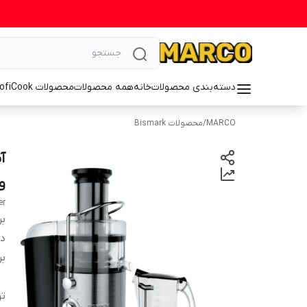
دسته‌بندی محصولات
خانه
همه محصولات
محصولات ProfiCook
MARCO
/
محصولات Bismark
و 
er
بر
دس
بر
تو