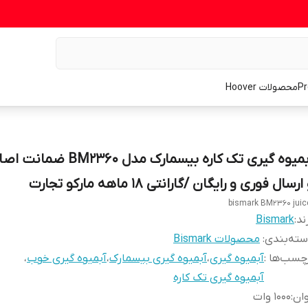
محصولات Hoover
آبمیوه گیری تک کاره بیسمارک مدل 360
ارسال فوری و رایگان /گارانتی 18 ماهه مارکو تجارت
bismark BM2360 juic
ند:
Bismark
ته‌بندی
:
محصولات Bismark
چسب‌ها :
آبمیوه گیری
،
آبمیوه گیری بیسمارک
،
آبمیوه گیری خوب
،
آبمیوه گیری تک کاره
ان
:
1000 وات