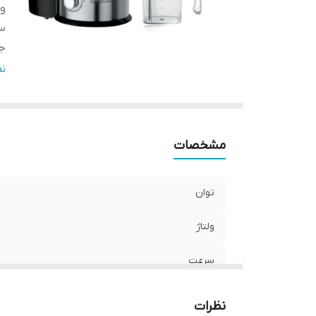
ول
س
ج
قف
ن
ضم
گار
7 روز مهلت تست و مرجو
مشخصات
توان
ولتاژ
سرعت
جنس تیغه
نظرات