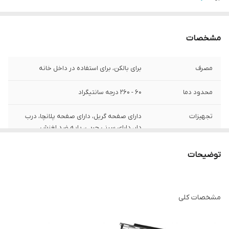
مشخصات
مصرف
برای بالکن، برای استفاده در داخل خانه
محدود دما
60 - 260 درجه سانتیگراد
تجهیزات
دارای صفحه گریل، دارای صفحه پلانچا، درب
دار، دارای سینی چربی، پایه ضد لغزش
وزن
4.4 کیلوگرم
توضیحات
طول کابل
150 سانتی متر
مشخصات کلی
7 روز مهلت تست و
دارد
مرجوعی