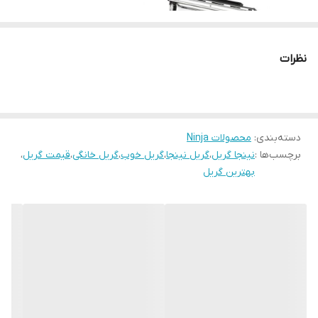
ابعاد
عرض37.5 سانتی متر عمق35.5 سانتی متر
ارتفاع13 سانتی متر
ضمانت اصالت کالا و
دارد
نظرات
ارسال فوری
گارانتی 18 ماهه
دارد
دسته‌بندی
:
محصولات Ninja
برچسب‌ها :
نینجا گریل
،
گریل نینجا
،
گریل خوب
،
گریل خانگی
،
قیمت گریل
،
بهترین گریل
Ninja Sizzle Grillplatte und Plancha (GR101EU)
یک گریل و پلانچای
حرفه‌ای است که به شما این امکان را می‌دهد تا در خانه خود تجربه‌ای
مشابه گریل‌های رستورانی داشته باشید. این دستگاه با استفاده از فناوری
گریل پیشرفته و طراحی منحصر به فرد خود، برای پخت گوشت، ماهی،
سبزیجات و حتی دسرها مناسب است.