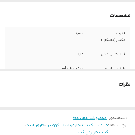
مشخصات
قدرت
8000
مکش(پاسکال)
قابلیت تی کشی
دارد
ظرفیت باتری
6400 میلی آمپر
استند تخلیه
دارد
نظرات
اتوماتیک
قابلیت جارو کشی
دارد
وزن (کیلوگرم)
5
دسته‌بندی
:
محصولات Ecovacs
برچسب‌ها :
جارورباتیک برند
،
جارورباتیک اکووکس
،
جارورباتیک
،
قابلیت بالا کشیدن
دارد
گجت کاربردی
،
گجت