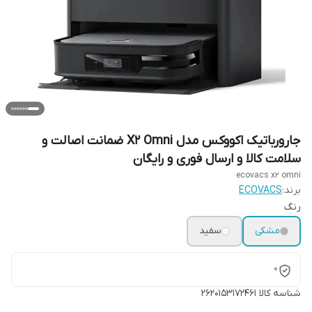
جارورباتیک اکووکس مدل X2 Omni ضمانت اصالت و
سلامت کالا و ارسال فوری و رایگان
ecovacs x2 omni
برند:
ECOVACS
رنگ
مشکی
سفید
0
شناسه کالا
2620153172461