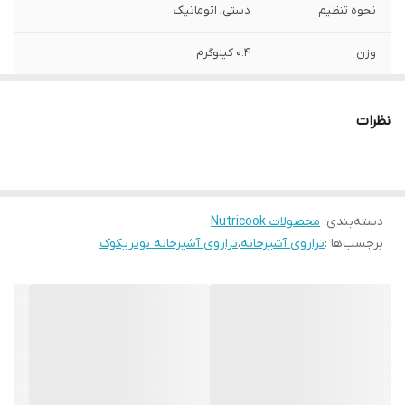
نحوه تنظیم
دستی، اتوماتیک
وزن
۰.۴ کیلوگرم
دقت اندازه‌گیری
۱ گرم
(خطا)
نظرات
حداکثر ظرفیت قابل
5 کیلوگرم
اندازه‌گیری
جنس بدنه
آلومینیوم فشرده و پلاستیک با قابلیت
دسته‌بندی
:
محصولات Nutricook
تمیزکاری آسان
برچسب‌ها :
ترازوی آشپزخانه
،
ترازوی آشپزخانه نوتریکوک