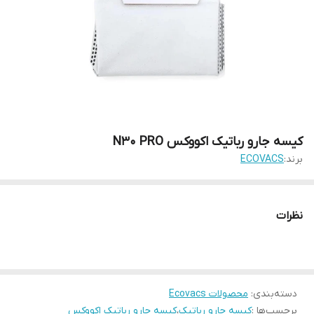
کیسه جارو رباتیک اکووکس N30 PRO
برند:
ECOVACS
نظرات
دسته‌بندی
:
محصولات Ecovacs
برچسب‌ها :
کیسه جارو رباتیک
،
کیسه جارو رباتیک اکووکس