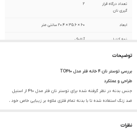
تعداد درگاه قرار
2
گیری نان
ابعاد
60 × 35.6 × 20.4 سانتی متر
نوع کنترل
آنالوگ
کشوی جمع آوری
دارد
توضیحات
خرده نان
بررسی توستر نان 4 خانه فلر مدل TO490
قابلیت تنظیم دما
دارد
طراحی و عملکرد
توان مصرفی
1630 وات
جنس بدنه در نظر گرفته شده برای توستر نان فلر مدل 490 از استیل
ضد زنگ استفاده شده تا با بدنه تمام فلزی علاوه بر زیبایی خاص خود ،
ولتاژ - فرکانس
220 ولت
عمر مفید بسیار بالایی را نیز داشته باشد.
جنس بدنه
استیل ضد زنگ
همانطور که اشاره شد این توستر نان دارای 4 خانه برای گرم کردن
نظرات
همزمان 4 نان می باشد. ابعاد هر خانه دارای اندازه 14 در 3.8 سانتی متر
وزن
3870 گرم