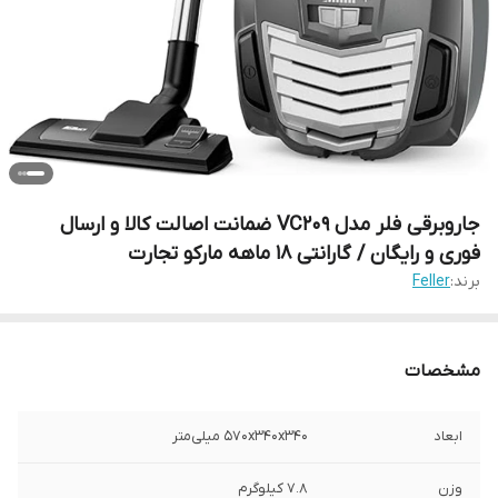
جاروبرقی فلر مدل VC209 ضمانت اصالت کالا و ارسال
فوری و رایگان / گارانتی 18 ماهه مارکو تجارت
برند:
Feller
مشخصات
ابعاد
570x340x340 میلی‌متر
وزن
7.8 کیلوگرم