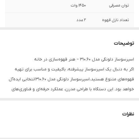
توان مصرفی
1450 وات
تعداد نازل قهوه
2 عدد
ولتاژ برق ورودی
220-240 ولت
توضیحات
خاموش شدن
دارد
خودکار
اسپرسوساز دلونگی مدل 310.60 – هنر قهوه‌سازی در خانه
اگر به دنبال یک اسپرسوساز پیشرفته، باکیفیت و مناسب برای تهیه
ارتفاع فنجان قهوه
140 میلی متر
قهوه‌های متنوع هستید، اسپرسوساز دلونگی مدل 310.60 انتخابی ایده‌آل
ظرفیت مخزن آب
1.8 لیتر
خواهد بود. این دستگاه با طراحی مدرن، عملکرد حرفه‌ای و فناوری‌های
نوآورانه، امکان تهیه قهوه‌ای اصیل و خوش‌عطر را برای شما فراهم
گنجایش مخزن
250 گرم
قهوه
می‌کند.
نظرات
ویژگی‌های برجسته اسپرسوساز دلونگی مدل 310.60
تهیه نوشیدنی
کاپوچینو/ لاته ماکیاتو/ کاپوچینو میکس/ شیر
گرم
فشار بخار 15 بار برای عصاره‌گیری بی‌نقص
این دستگاه با فشار بخار 15 بار و توان 1350 وات، قهوه‌ای با کرمایی لطیف