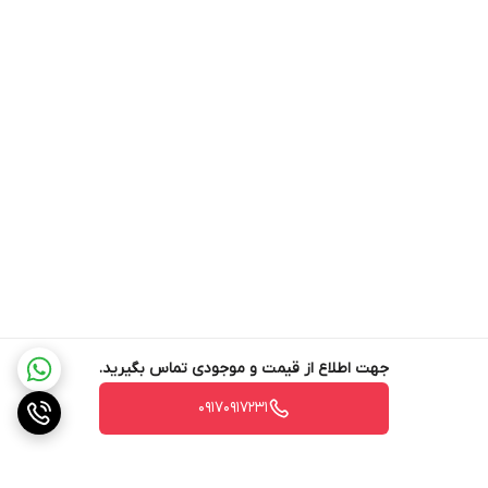
چرخش به سمت بیرون، از درهم تنیدگی موها جلوگیری می‌کند و مکش
کارآمد را تضمین می‌کند. طبق گفته شرکت اکووکس ،با حداقل تعمیر و
نگهداری، با نرخ گره خوردن کمتر از 0٪ از جارو رباتیک t30 pro بهره ببرید.
سیستم شستشوی پیشرفته
OZMO TURBO 2.0 مجهز به سیستم شستشوی پیشرفته‌ای است که به
دستگاه (
جارو رباتیک t30 pro
)
اجازه می‌دهد تا به طور همزمان هم جارو
کند و هم کف را تی کشی کند. این سیستم با استفاده از یک پمپ
الکترونیکی و یک مخزن آب، به صورت خودکار میزان آب مورد نیاز را
تنظیم می‌کند. این قابلیت به ویژه برای پاکسازی لکه‌ها و آلودگی‌های
سطحی موثر است.
سیستم کنترل هوشمند
جهت اطلاع از قیمت و موجودی تماس بگیرید.
فناوری OZMO TURBO 2.0 دارای سیستم کنترل هوشمندی است که قادر
۰۹۱۷۰۹۱۷۲۳۱
است به طور خودکار سطح آلودگی را تشخیص داده و میزان آب و قدرت
تمیزکاری را تنظیم کند. این سیستم از سنسورهای پیشرفته‌ای بهره