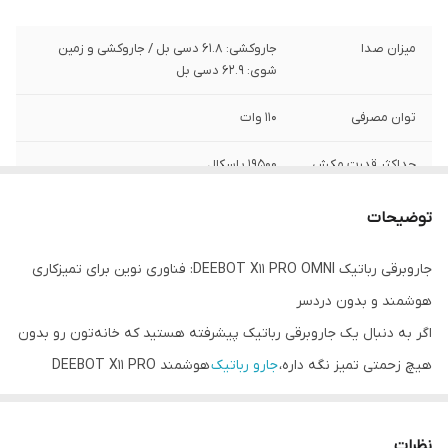
میزان صدا
جاروکشی: 61.8 دسی بل / جاروکشی و زمین
شوی: 62.9 دسی بل
توان مصرفی
110 وات
حداکثر قدرت مکش
19500 پاسکال
ولتاژ
20 ولت
توضیحات
عملکرد ها
جاروکشی ، زمین شوی
جاروبرقی رباتیک DEEBOT X11 PRO OMNI: فناوری نوین برای تمیزکاری
هوشمند و بدون دردسر
AI Agent YIKO
دستیار مبتنی بر هوش مصنوعی برای تحلیل،
برنامه ریزی و ارائه برنامه سفارشی نظافت
اگر به دنبال یک جاروبرقی رباتیک پیشرفته هستید که خانه‌تون رو بدون
هیچ زحمتی تمیز نگه داره،
جارو رباتیک
هوشمند DEEBOT X11 PRO
AI Stain Detection
فناوری تشخیص لکه ها با هوش مصنوعی
OMNI دقیقاً همون چیزیه که نیاز دارید.
Double-Effect
سوئیچ خودکار بین استفاده از محلول
این محصول از شرکت ECOVACS، اولین جاروبرقی رباتیکیه که با
Clean Solutions
تمیزکننده معمولی و سنگین، بسته به میزان
نظرات