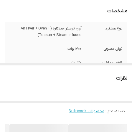
مشخصات
نوع عملکرد
آون توستر چندکاره (Air Fryer + Oven +
Toaster + Steam-Infused)
توان مصرفی
1700 وات
ظرفیت داخلی
30 لیتر
جنس فضای داخلی
استنلس‌استیل مقاوم و سبک تمیزکاری آسان
نظرات
تعداد المنت
6 عدد (4 بالا + 2 پایین) برای پخت یکنواخت
برنامه‌های پخت
12 برنامه هوشمند (ایرفرای، بیک، روتیسری،
توست، گریل، ری‌هیت و …)
دسته‌بندی
:
محصولات Nutricook
فن گردش هوا
2 حالت (Eco و Turbo)