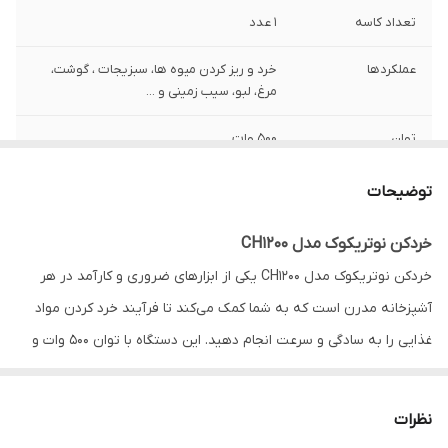
تعداد کاسه
1 عدد
عملکردها
خرد و ریز کردن میوه ها، سبزیجات ، گوشت،
مرغ، لبو، سیب زمینی و ...
توان
500 وات
ظرفیت کاسه
1.2 لیتر
توضیحات
تایمر دیجیتال
دارد
خردکن نوتریکوک مدل CH1200
خردکن نوتریکوک مدل CH1200 یکی از ابزارهای ضروری و کارآمد در هر
نوع تیغه
4 پره
آشپزخانه مدرن است که به شما کمک می‌کند تا فرآیند خرد کردن مواد
جنس تیغه
استیل ضد زنگ
غذایی را به سادگی و سرعت انجام دهید. این دستگاه با توان 500 وات و
موتور پرقدرت خود قادر است انواع مواد غذایی را به صورت یکدست و
تنظیم سرعت
2 سرعته
یکنواخت خرد کند. از گوشت و سبزیجات گرفته تا میوه‌ها، پیاز، سیر،
نظرات
نوع کنترل
دکمه فشاری
تخم‌مرغ، فلفل دلمه‌ای، مواد ترشی، سالادها، کلم و هویج، همه و همه به