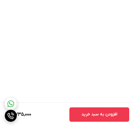
دقیقی بر روی فرآیند داشته باشید.
از جمله دلایلی که باید این محصول را بخریم
اگر به دنبال یک خردکن کارآمد، زیبا و باکیفیت برای آشپزخانه خود
هستید، خردکن نوتریکوک مدل CH1200 انتخابی مناسب خواهد بود. با
عملکرد سریع و موثر آن، شما می‌توانید زمان بیشتری برای لذت بردن از
آشپزی و آماده‌سازی غذاهای خوشمزه داشته باشید. چه برای تهیه
سالادهای تازه، چه برای آماده‌سازی مواد اولیه برای پخت غذاهای مختلف،
این خردکن به شما کمک خواهد کرد تا تجربه‌ای لذت‌بخش از آشپزی
داشته باشید.
افزودن به سبد خرید
10,735,000