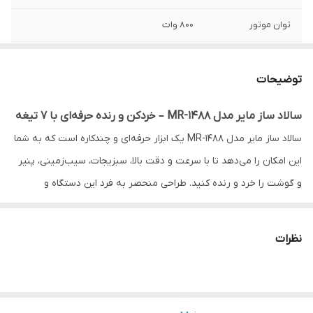
توان موتور
800 وات
جنس تیغه
استیل ضد زنگ
توضیحات
جنس بدنه
پلاستیک تمام فشرده محکم
سالاد ساز مایر مدل MR-1488 – خردکن و رنده حرفه‌ای با ۷ تیغه
طول سیم
بیشتر از یک متر سایر اقلام همراه محصول
سالاد ساز مایر مدل MR-1488 یک ابزار حرفه‌ای و چندکاره است که به شما
دفترچه راهنما
این امکان را می‌دهد تا با سرعت و دقت بالا، سبزیجات، سیب‌زمینی، پنیر
دهانه عریض، قابل
دارد
و گوشت را خرد و رنده کنید. طراحی منحصر به فرد این دستگاه و
استفاده برای انواع
سبزیجات ، پنیر،
تیغه‌های تخصصی آن، تجربه‌ای بی‌نظیر در آماده‌سازی غذاهای سالم و
سیب زمینی و
خوشمزه برای خانواده و مهمانی‌ها فراهم می‌کند.
گوشت
نظرات
ویژگی‌های کلیدی سالاد ساز مایر MR-1488
تعداد رنده ها
5 عدد
تعداد تیغه‌ها: ۷ تیغه شامل ۵ تیغه سالاد، ۱ تیغه مخصوص سالاد
شیرازی و دیسک خلال سیب‌زمینی.
کاربرد رنده ها
برای ورقه کردن ،رنده کردن و خلال کردن