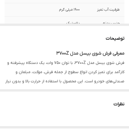
ظرفیت آب تمیز
۱۹۰۰ میلی گرم
جنس بدنه
پلاستیک
وزن دستگاه
6 کیلو گرم
توضیحات
قدرت موتور
۱۰۰۰ وات
معرفی فرش شوی بیسل مدل 3700Z
فرش شوی بیسل مدل 3700Z، با توان 750 وات، یک دستگاه پیشرفته و
طول کابل
۴.۵ متر
کارآمد برای تمیز کردن انواع سطوح از جمله فرش، موکت، مبلمان و
ظرفیت آب کثیف
۱۵۰۰ میلی گرم
صندلی‌های خودرو است. این محصول با استفاده از حرارت بالا و بدون نیاز
به مواد شونده، قادر است به راحتی انواع لکه‌ها و آلودگی‌ها را از سطوح
کنترل بر روی دسته
دارد
مختلف پاک کند. فرش شوی بیسل 3700Z نقطه عطفی در نظافت خانگی
نظرات
حجم صدا
۳۷ دسی بل
به شمار می‌رود و با قابلیت شستشو و خشک کردن فرش، شما را از
طول شیلنگ
۱.۵ متر
تمیزکاری دستی که زمان‌بر و دشوار است، رها می‌کند. همچنین، از آنجایی
که این دستگاه با سیم کار می‌کند، نگرانی بابت تمام شدن شارژ باتری و