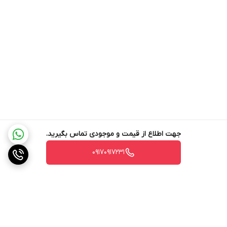
سبک (6 کیلوگرم) و ابعاد جمع‌وجور خود، استفاده و مانور دادن بر روی
سطوح را آسان کرده است. این دستگاه دارای دسته‌ای ارگونومیک است که
به راحتی بر روی فرش و موکت حرکت می‌کند.
این فرش شوی دارای دو مخزن مجزای آب تمیز (با ظرفیت 2.8 لیتر) و آب
کثیف (با حجم 2.2 لیتر) است. مخزن آب کثیف با قابلیت جداسازی آسان،
آب‌های کثیف و زباله‌ها را جذب می‌کند. بدنه این دستگاه با کیفیت
ساخت بالا از جنس پلاستیک مستحکم بوده و در عین مقاوم بودن، وزن
کاملاً استاندارد و سبکی دارد که هنگام کار با آن خسته نخواهید شد.
جهت اطلاع از قیمت و موجودی تماس بگیرید.
لوازم همراه:
۰۹۱۷۰۹۱۷۲۳۱
• ابزار لکه‌گیر 3 اینچی و 5 اینچی
• ابزار چند سطحی برای تمیز کردن کاشی، کفش کتانی، پرده و…
• ابزار خود تمیز شونده HydroRinse
• فرمول نقطه و لکه BISSELL OXY
با فرش شوی بیسل مدل 3700Z، تجربه‌ای نوین در نظافت خانه‌تان