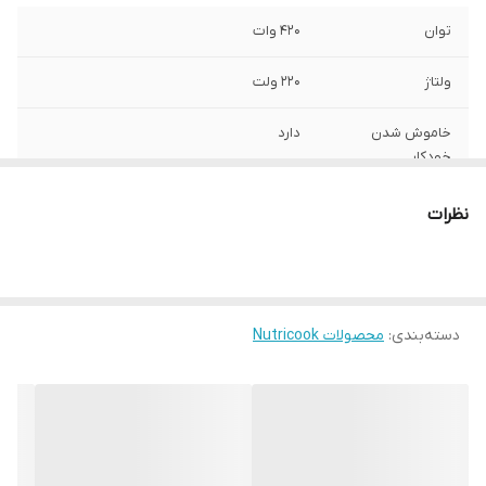
توان
420 وات
ولتاژ
220 ولت
خاموش شدن
دارد
خودکار
مناسب برای
ایده‌آل برای صبح‌های شلوغ، میان وعده‌های
نظرات
سریع یا صبحانه‌های آخر هفته
شست و شو
تمیز کردن آسان با داشتن صفحات سرامیکی
نچسب فقط کافی است آن را پاک کنید
دسته‌بندی
:
محصولات Nutricook
ویژگی خاص
گرم کردن سریع و یکنواخت - در عرض چند
دقیقه وافل‌های طلایی و ترد تهیه کنید
طراحی
جمع و جور و کم جا برای آشپزخانه‌های کوچک،
خوابگاه‌ها یا خانه‌های سیار