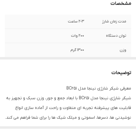
مشخصات
مدت زمان شارژ
2-3 ساعت
توان دستگاه
200 وات
وزن
1300 گرم
ظرفیت پارچ
650 میلی لیتر
توضیحات
تعداد سرعت
تک سرعته
معرفی شیکر شارژی نینجا مدل BC251
دستگیره قابل حمل
دارد
شیکر شارژی نینجا مدل BC251 با ابعاد جمع و جور، وزن سبک و تجهیز به
برنامه ها
برنامه اسموتی، یخ خردکن، ترکیب
قابلیت های پیشرفته تجربه‌ ای متفاوت و راحت از آماده‌ سازی انواع
نوشیدنی‌ ها، دسرها، اسموتی و میلک شیک ها را برای شما فراهم می‌ کند.
فناوری Power Blast
خردکردن بهتر یخ و میوه های یخ زده
سرعت و راحتی در استفاده یکی از مهم ترین دلایل محبوبیت این مدل
منبع تغذیه
شارژی (باتری لیتیوم یون)