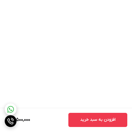
Power Blast است. این فناوری موجب خردکردن بهتر یخ و میوه های یخ
زده و تهیه نوشیدنی‌ ها و اسموتی های گوارا و سرد می شود. اگر تمایلی
به نوشیدنی آبمیوه های کارخانه ای ندارید و به دنبال دستگاهی کوچک و
پرقدرت هستید تا آن را به محل کار، پیاده روی، سفرهای کوتاه و یا چند
روزه ببرید و به سرعت انواع نوشیدنی ها در دسترس تان باشد، در خرید
این محصول شک نکنید.
طراحی بدنه شیکر نینجا مدل BC251
ظرفیت پارچ شیکر 650 میلی لیتر بوده که می تواند حجم نسبتا خوبی از
اسموتی های مورد علاقه شما، نوشیدنی های یخ زده، شیک های
پروتئینی و موارد دیگر را درون خود نگهداری کند. این پارچ دارای درب
جرعه جرعه با دسته قابل حمل آسان بوده و این امکان فراهم شده تا
بدون نیاز به باز کردن درب بتوانید نوشیدنی خود را از طریق درب
افزودن به سبد خرید
13,500,000
بنوشید. درب و پارچ فاقد BPA و کاملا بهداشتی هستند و برای تضمین