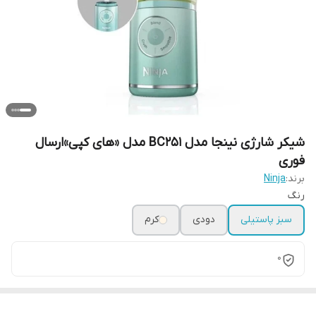
شیکر شارژی نینجا مدل BC251 مدل «های کپی»ارسال
فوری
برند:
Ninja
رنگ
سبز پاستیلی
دودی
کرم
0