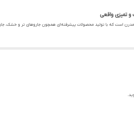
دارد با هوای گرم 60 درجه به مدت 30 دقیقه
وزن 3.98 کیلوگرم
یای نظافت مدرن است که با تولید محصولات پیشرفته‌ای همچون جاروهای تر و خشک، 
آلودگی (Dirt Detection) و
دارد
جارو آب و خاک K30 Mix یکی از حرفه‌ای‌ترین مدل‌
دارد
دارد
به‌دلیل سیستم ضد گره Comb-Tooth
ید.
جارو، شست‌وشو، جذب مایعات، خودشور
تفاده در آپارتمان‌ها بسیار مناسب است.