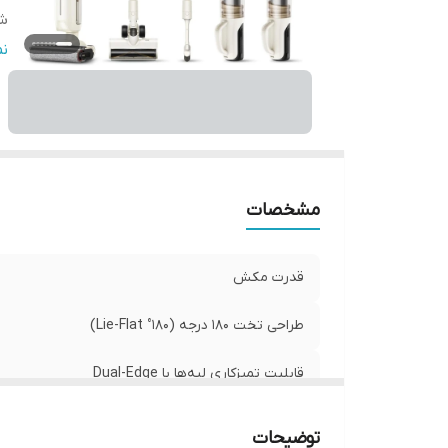
ش
ق
ن
س
سیس
قا
جد
من
مشخصات
چه
قدرت مکش
طراحی تخت 180 درجه (180° Lie-Flat)
قابلیت تمیزکاری لبه‌ها با Dual-Edge
شست‌وشوی خودکار برس
توضیحات