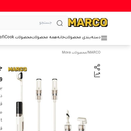
دسته‌بندی محصولات
خانه
همه محصولات
محصولات ProfiCook
MARCO
/
محصولات Mova
و 
بر
دس
ق
t)
قا