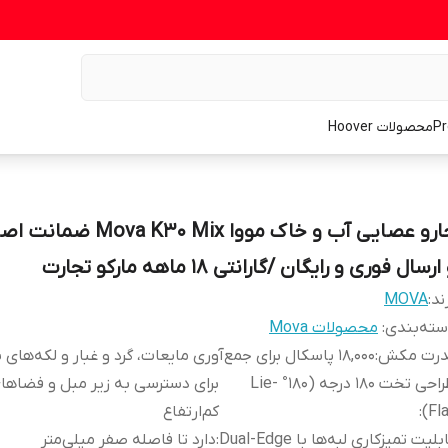
محصولات Hoover
جارو عصایی آب و خاک مووا  K30 Mix
ارسال فوری و رایگان /گارانتی 18 ماهه مارکو تجارت
ند:
MOVA
ته‌بندی
:
محصولات Mova
درت مکش
:
18,000 پاسکال برای جمع‌آوری مایعات، گرد و غبار و لکه‌های سخت
طراحی تخت 180 درجه (180° Lie-
برای دسترسی به زیر مبل و فضاها
Fla
:
کم‌ارتفاع
بلیت تمیزکاری لبه‌ها با Dual-Edge
:
دارد تا فاصله صفر میلی‌متر