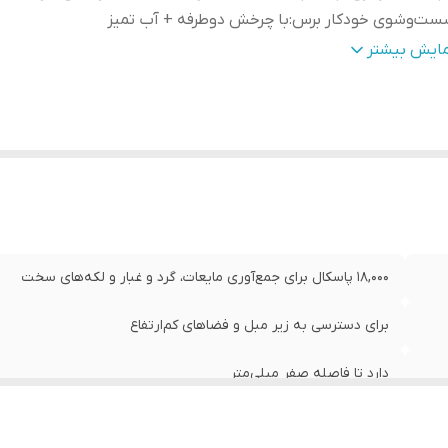
ست‌وشوی خودکار برس
:
با چرخش دوطرفه + آب تمیز
ابلیت خشک‌کردن برس
:
دارد با هوای گرم 60 درجه به مدت 30 دقیقه
مایش بیشتر
بک و خوش‌دست
:
وزن 3.98 کیلوگرم
تم تشخیص هوشمند آلودگی (Dirt Detection) و تنظیم خودکار قدرت
بلیت جذب هم‌زمان مایعات و ذرات خشک (Wet & Dry)
:
دارد
اکننده زباله خشک و مایع
:
دارد
اسب خانه‌های دارای حیوان خانگی
:
به‌دلیل سیستم ضد گره Comb-Tooth
ار کارایی در یک دستگاه (4-in-1)
:
جارو، شست‌وشو، جذب مایعات، خو
18,000 پاسکال برای جمع‌آوری مایعات، گرد و غبار و لکه‌های سخت
برای دسترسی به زیر مبل و فضاهای کم‌ارتفاع
دارد تا فاصله صفر میلی‌متر
با چرخش دوطرفه + آب تمیز