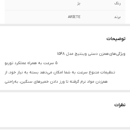
رنگ
بژ
برند
ARİETE
توان (وات)
500-1500 وات
توضیحات
material
پلی پروپیلن
ویژگی‌های همزن دستی وینتیج مدل 1548
حجم
0.5 لیتر و کمتر
5 سرعت به همراه عملکرد توربو
قلاب خمیرزن
هیچ کدام
تنظیمات متنوع سرعت به شما امکان می‌دهد بسته به نیاز خود، از
هم‌زدن مواد نرم گرفته تا ورز دادن خمیرهای سنگین، به‌راحتی
تنظیم سرعت
5 سطح سرعت + توربو
استفاده کنید.
نوع سوکت
C/F
دو سری حرفه‌ای برای کاربردهای مختلف
نظرات
سری مخصوص هم‌زدن: برای تهیه مرنگ، خامه زده‌شده و ترکیبات
فرکانس
50 هرتز / 60 هرتز
سبک.
ولتاژ
220 - 240 ولت
سری مخصوص ورز دادن: مناسب برای آماده‌سازی خمیر نان، پیتزا و