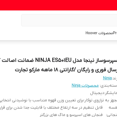
محصولات Hoover
اسپرسوساز نینجا مدل NINJA ES501EU ضمانت ا
سال فوری و رایگان /گارانتی 18 ماهه مارکو تجارت
ند:
Ninja
ته‌بندی
:
محصولات Ninja
ایشگر
:
دیجیتال
هز به ترازوی توکار
:
برای تعیین وزن قهوه متناسب با نوشیدنی انتخاب
فسه
قابل تنظیم در سه ارتفاع مختلف با قابلیت جدا شدن برای قرار
جانی
:
فنجان های اسپرسو و ماگ های بزرگتر