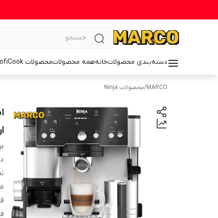
دسته‌بندی محصولات
خانه
همه محصولات
محصولات ProfiCook
MARCO
/
محصولات Ninja
ار
بر
دس
نم
مج
ق
فن