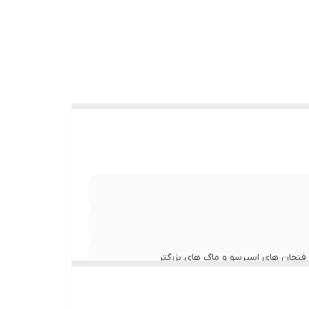
تیابی به
 فنجان های اسپرسو و ماگ های بزرگتر