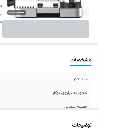
عمل
ن
th
شن
دس
ق
قا
دس
مشخصات
بر
س
س
نمایشگر
ن
مجهز به ترازوی توکار
نو
تن
قفسه فنجانی
قا
قا
عملکرد STRENGTH
توضیحات
ظ