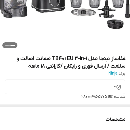
غذاساز نینجا مدل TB401 EU 3-in-1 ضمانت اصالت و
سلامت / ارسال فوری و رایگان /گارانتی 18 ماهه
برند:
Ninja
0
شناسه کالا
2800014865705
مشخصات