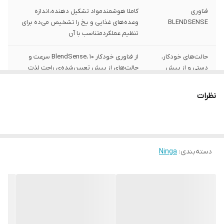
فناوری
کاملا هوشمندمواد تشکیل دهنده،اندازه
BLENDSENSE
وعده‌های غذایی و یخ را تشخیص می‌ده برای
تنظیم عملکردمتناسب با آن
حالت‌های خودکار،
از فناوری خودکار BlendSense، 10 سرعت و
دستی و از پیش
حالت‌های از پیش تعیین‌شده‌ی راحت لذت
تعیین‌شده
ببرید
نظرات
شامل 1
فنجان ۶۸۰ میلی‌لیتری ، تیغه نینجا، تیغه
خردکن، تیغه خمیرزن، تیغه برش/خردکن،
تیغه‌های لبه هیبریدی
شامل 2
پایه موتور ۱۲۰۰ وات، ظرف و درب ۲ لیتری
دسته‌بندی
:
Ninga
(حداکثر ۱.۹ لیتر مایع)، کاسه ۱.۸ لیتری (حداکثر
۱.۶ لیتر)
ظرفیت
‎1900 میلی‌لیتر
قدرت
۱۲۰۰ وات