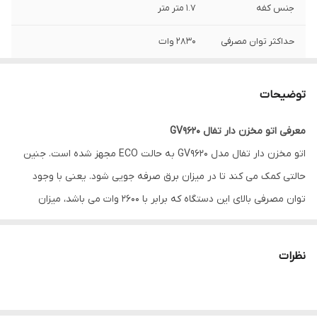
جنس کفه
۱.۷ متر متر
حداکثر توان مصرفی
۲۸۳۰ وات
ولتاژ ورودی برق
۲۲۰-۲۴۰ ولت
توضیحات
حجم مخزن آب
۱.۹ لیتر میلی‌لیتر
معرفی اتو مخزن دار تفال GV9620
فشار بخار
۸ بار
اتو مخزن دار تفال مدل GV9620 به حالت ECO مجهز شده است. جنین
بخار دهی پیوسته
۱۸۰ گرم در دقیقه گرم در دقیقه
حالتی کمک می کند تا در میزان برق صرفه جویی شود. یعنی با وجود
توان مصرفی بالای این دستگاه که برابر با 2600 وات می باشد، میزان
بخاز دهی لحظه ای
۶۵۰ گرم در دقیقه گرم در دقیقه
مصرف برق و انرژی در این اتو بسیار پایین می باشد و این محصول،
محصولی بهینه به حساب می آید. بدنه ی این اتو از پلاستیک abs
نظرات
ساخته شده است. این پلاستیک از استحکام و مقاومت بسیار بالایی
برخوردار است و در برابر ضربه های مختلف، فشار، خط و خش و… آسیبی
نمی بیند. رنگ بدنه ی این اتو نیز مشکی می باشد که از زیبایی و