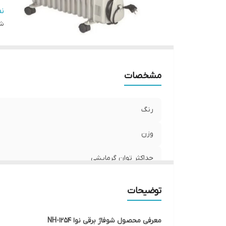
م
ن
شن
ول
تع
قا
اب
مشخصات
ام
تع
اب
رنگ
وزن
حداکثر توان گرمایشی
حداقل توان گرمایشی
توضیحات
میزان پوشش دهی
معرفی محصول شوفاژ برقی نوا NH-1254