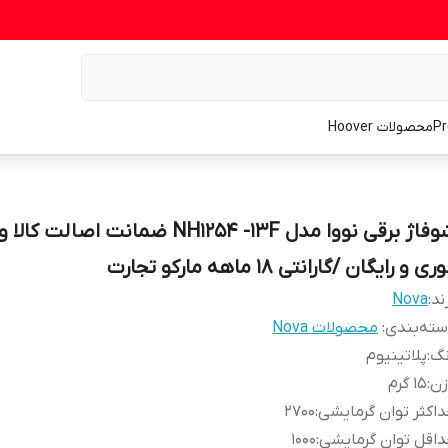
محصولات Hoover
شوفاژ برقی نووا مدل NH1254 -13F ضمانت اصالت
ری و رایگان /گارانتی 18 ماهه مارکو تجارت
ند:
Nova
ته‌بندی
:
محصولات Nova
نگ
:
پلاتینیوم
زن
:
15 گرم
اکثر توان گرمایشی
:
2700
اقل توان گرمایشی
:
1000