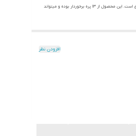
شوفاژ برقی نوا NH-1254 با حداکثر توان 2700 وات و حداقل توان 1000 وات محصولی مناسب برای فراهم کردن گرما با استفاده از نیروی برق است. این محصول از 13 پره برخوردار بوده و میتواند
دن و ساختار جمع و جورش در هر مکانی استفاده نمایید.
شود که این امر سبب کمتر استارت خوردن دستگاه و در
افزودن نظر
نتیجه کاهش مصرف برق خواهد شد.
 مانند اتاق خواب ها، دفاتر کاری، فروشگاه ها و … مناسب
ا در محیط پخش شده و درنتیجه بازدهی گرمایشی فوق‌
 شدن روغن و گردش آن در پره های رادیاتور و در نتیجه تولید