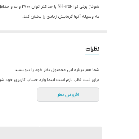
ولتاژ ورودی برق
به وسیله آنها گرمایش زیادی را پخش کند.
تعداد پره‌ها
قابلیت ها
سیستم به کار رفته در این مدل توسط چرخش روغن
ابزار مخصوص لوازم برقی
نظرات
امکانات ضد فرسودگی
مشخصات شوفاژ برقی نوا مدل NH-1254
شما هم درباره این محصول نظر خود را بنویسید.
تعداد پره
برای ثبت نظر، لازم است ابتدا وارد حساب کاربری خود شو
شوفاژ برقی NH1254 با توجه به توان مصرف
ابعاد
افزودن نظر
بوده و دارای قابلیت های زیادی میباشد. از جمله این ق
العاده افزایش یابد.
شرکت نوا در درون مدل NH1254
گرما میشوند. این روغن موجود در دستگاه دائمی بودە و 
پایه‌‌‌های گردان NH1254 از دیگر ویژگی‌های مهم این محصول به‌ شمار می‌روند که کمک میکنند تا شما به راحتی بتوانید آن را حرکت داده و جابه‌جا کنید.