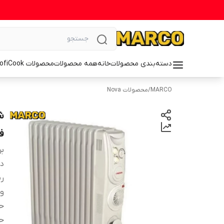
دسته‌بندی محصولات
خانه
همه محصولات
محصولات ProfiCook
MARCO
/
محصولات Nova
فو
بر
دس
ر
و
حد
حد