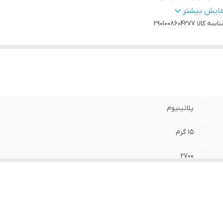
یزان پوشش دهی
:
40
مایش بیشتر
اسه کالا
تاژ ورودی برق
:
220 ولت
2901008604277
داد پره‌ها
:
3
بلیت ها
:
قابلیت تنظیم ارتفاع
زار مخصوص لوازم برقی
:
ولوم ترموستات
کانات ضد فرسودگی
:
سیستم ضد رسوب
داد پره
:
۱۳ پره
عاد
:
50x15x55 سانتی‌متر
پلاتینیوم
15 گرم
2700
1000
40