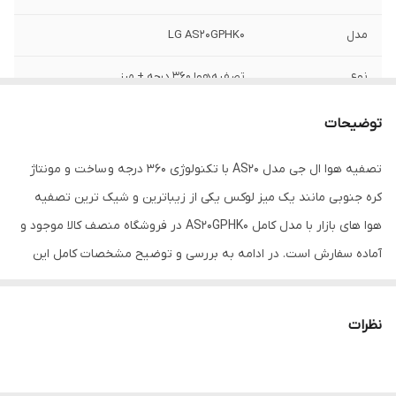
مدل
LG AS20GPHK0
نوع
تصفیه‌هوا 360 درجه + میز
فیلتر
HEPA سه‌مرحله‌ای
توضیحات
حذف باکتری
۹۹.۹٪
تصفیه هوا ال جی مدل AS20 با تکنولوژی 360 درجه و ساخت و مونتاژ
کره جنوبی مانند یک میز لوکس یکی از زیباترین و شیک ترین تصفیه
فناوری UVnano
دارد
هوا های بازار با مدل کامل AS20GPHK0 در فروشگاه منصف کالا موجود و
نورپردازی محیطی
7 رنگ مختلف
آماده سفارش است. در ادامه به بررسی و توضیح مشخصات کامل این
تصفیه هوا ال جی می‌پردازیم:
کنترل هوشمند
اپلیکیشن LG ThinQ
نظرات
شارژ بی سیم
استاندارد Qi
جوایز بین‌المللی
iF GOLD AWARD 2023
سطح صدا
۲۰–۲۱ دسی‌بل
Red Dot Design – محصول نوآورانه