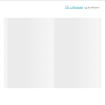
مناسب برای
170 متر فضا
دسته‌بندی
:
محصولات LG
CES 2023 Innovation Award – منتخب لوازم خانگی
تصفیه هوا ال جی مدل AS20
ترکیبی هوشمند از یک میز مدرن و یک تصفیه‌هوای حرفه‌ای 360 درجه
LG PuriCare AS20 محصولی متفاوت از ال‌جی است که طراحی یک میز
شیک خانگی را با قدرت تصفیه هوای 360 درجه ترکیب می‌کند. این
دستگاه نه‌تنها یک نقطهٔ دکوراتیو زیبا در خانه است، بلکه هوای اطراف را
با فیلتر HEPA پیشرفته تصفیه می‌کند و آرامش و پاکیزگی را به محیط
زندگی شما می‌آورد.
ویژگی‌های اصلی تصفیه هوا ال جی مدل AS20
✔ میز + تصفیه‌هوا در یک محصول
AeroFurniture یک میز کاربردی با سطح مقاوم است که می‌توان موبایل،
کتاب یا وسایل روزمره را روی آن قرار داد و هم‌زمان از عملکرد تصفیه هوا