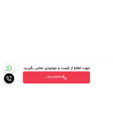
کنترل از طریق دکمه یا اپلیکیشن LG ThinQ انجام می‌شود.
✔ شارژ بی‌سیم گوشی
سطح میز به شارژر بی‌سیم Qi مجهز است که گوشی‌های سازگار را با
سرعت 5–10 وات شارژ می‌کند.
✔ صدای بسیار کم — مناسب خواب
در حالت خواب، صدای دستگاه حدود 20 دسی‌بل است؛ معادل صدای
جهت اطلاع از قیمت و موجودی تماس بگیرید.
خش‌خش برگ.
۰۹۱۷۰۹۱۷۲۳۱
کاملاً مناسب اتاق خواب و فضاهای آرام.
✔ کنترل هوشمند از طریق LG ThinQ
کنترل از راه دور
تغییر رنگ نور
تنظیم سرعت فن