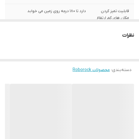
قابلیت تمیز کردن
دارد تا 180 درجه روی زمین می خوابد
مکان های کم ارتفاع
نظیر زیر مبلمان
نظرات
مناسب برای منازل با
بله بخاطر قابلیت ضد گره خوردگی مو و پرز زیاد
پت خانگی
لوازم جانبی
فیلترهای جایگزین مواد تمیزکننده ابزارهای
تمیزکننده برس رولی اضافی
دسته‌بندی
:
محصولات Roborock
قابلیت تمیز کردن
دارد
لبه‌ها
پایه شارژ با قابلیت
شست و شوی خودکار و خشک کردن با برس ،
قابلیت شارژ
قابلیت افزایش
دارد
خودکار قدرت مکش