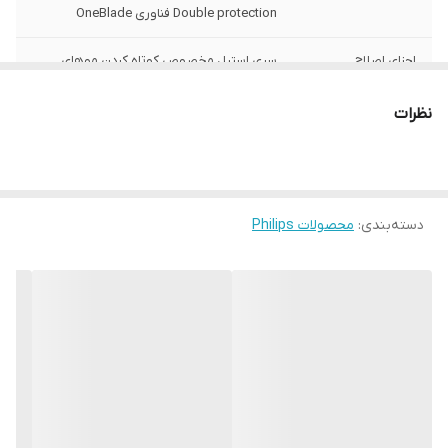
Double protection فناوری OneBlade
اجزای اصلاح
سری استیل مخصوص کوتاه کردن موهای
ضخیم و نازک
نظرات
عملکرد اصلاح
برش مستقیم یا خطی
نوع سری
شانه ته ریش 1 میلیمتر ، شانه ته ریش 3
میلیمتر ، شانه ته ریش 5 میلیمتر
دسته‌بندی
:
محصولات Philips
نوع باتری دستگاه
Ni-MH
مدت زمان شارژ
8ساعت
شدن کامل
مدت زمان استفاده
۴۵ دقیقه
ضد آب (قابلیت
بله
استفاده زیر دوش)