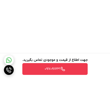
در قطعی برق، وسایلی مثل مودم، لپ‌تاپ، تلویزیون یا یخچال کوچک را
روشن نگه می‌دارد.
در سفر نیز با اتصال پنل خورشیدی، در کمتر از 4 ساعت شارژ مجدد
می‌شود.
⚠️ هشدار: از اتصال وسایلی با مصرف بالاتر از 1000 وات (مانند سشوار
صنعتی یا اجاق برقی) به دستگاه خودداری کنید.
مزایا و معایب EcoFlow RIVER 2 Max
✅ مزایا:
جهت اطلاع از قیمت و موجودی تماس بگیرید.
قدرت بیشتر نسبت به مدل RIVER 2
۰۹۱۷۰۹۱۷۲۳۱
پشتیبانی از حالت X-Boost برای وسایل پرمصرف‌تر
شارژ فوق‌العاده سریع و چندمنظوره
طراحی مقاوم، بی‌صدا و قابل‌حمل
❌ نقاط ضعف:
قیمت بالاتر نسبت به مدل‌های کوچک‌تر