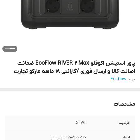
پاور استیشن اکوفلو EcoFlow RIVER 2 Max ضمانت
اصالت کالا و ارسال فوری /گارانتی 18 ماهه مارکو تجارت
برند:
Ecoflow
مشخصات
ظرفیت
512Wh
ابعاد
270x260x196 میلی‌متر