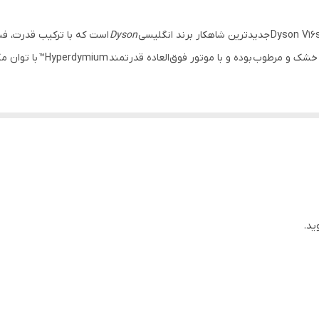
۷۰ دقیقه‌ای
Dyson
است که با ترکیب قدرت، فن
۳۱۵ Air Watts
خشک و مرطوب
باتری لیتیومی 7 سلولی این مدل تا 70 دقیقه کار مداوم را ممکن می‌سازد. طراحی 
ید.