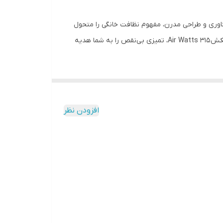
اوری و طراحی مدرن، مفهوم نظافت خانگی را متحول
کرده است. این دستگاه بی‌سیم، قابل استفاده برای سطوح خشک و مرطوب بوده و با موتور فوق‌العاده قدرتمند Hyperdymium™ با توان مکش 315 Air Watts، تمیزی بی‌نقص را به شما هدیه
موتور دیجیتالی Hyperdymium™ در Dyson V16 با سرعت چرخش بالا و توان 900 وات، گرد و غبار و زباله‌ها را حتی از عمیق‌ترین بخش‌های فرش و کف‌پوش جدا می‌کند. سیستم Dynamic
افزودن نظر
Click-In Battery به شما اجازه می‌دهد باتری را به‌سادگی تعویض و زمان کارکرد را دو برابر کنید. مدت‌زمان شارژ