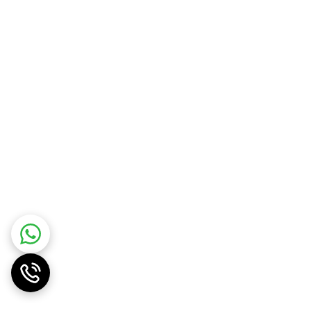
با عملکرد فوق‌العاده، فیلتر ضدآلرژی، قابلیت شست‌وشوی مرطوب و