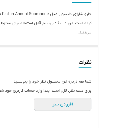
باتری با دوام
جارو شارژی دایسون مدل Dyson V16s Piston Animal Submarine جدیدترین شاهکار برند انگلیسی
توان مکش
می‌دهد.
مناسب برای سطوح
⚡ قدرت و عملکرد استثنایی
نظرات
Cyclones نیز با فناوری جداسازی هوا و ذرات، مکش یکنواخت و بدون افت قدرت را تضمین می‌کند.
🔋 باتری بادوام و کارکرد طولانی
شما هم درباره این محصول نظر خود را بنویسید.
برای ثبت نظر، لازم است ابتدا وارد حساب کاربری خود شو
کامل تنها 3.5 ساعت است.
افزودن نظر
🧹 سری‌ها و برس‌های هوشمند
All Floors Cones™ Sense: تنظیم خودکار قدرت و سرعت برس براساس نوع سطح (فرش، سنگ، چوب، یا کاشی).
Hair Screw 2.0: مخصوص جمع‌آوری موهای بلند و موی حیوانات خانگی بدون گره خوردن.