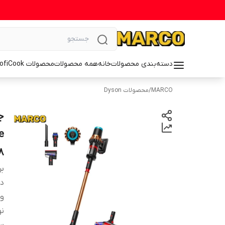
دسته‌بندی محصولات
خانه
همه محصولات
محصولات ProfiCook
MARCO
/
محصولات Dyson
18 ماهه م
بر
دس
و
نو