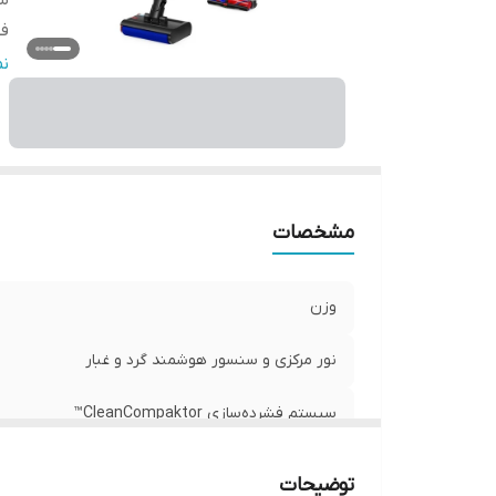
سی
فیلتر 
با
ن
ت
م
مشخصات
وزن
نور مرکزی و سنسور هوشمند گرد و غبار
سیستم فشرده‌سازی CleanCompaktor™
فیلتر HEPA پنج‌مرحله‌ای
توضیحات