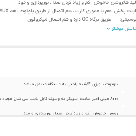
ید ها
:
روشن خاموش ، کم و زیاد کردن صدا ، نورپردازی و مود
ابلت پخش
وسیقی
:
طریق درگاه QC داره و هم اتصال میکروفون
ان
:
۸۰ وات
مایش بیشتر
صله کاری بلوتوث
:
تا 10 متر
بلوتوث با ورژن ۵/۴ به راحتی به دستگاه منتقل میشه
۸۰۰۰ میلی آمپر ساعت اسپیکر به وسیله کابل تایپ سی شارژ مجدد شده
روشن خاموش ، کم و زیاد کردن صدا ، نورپردازی و مود
هم با مموری کارت ، هم اتصال از طریق بلوتوث ، هم AUX و هم از طریق درگاه QC داره و هم اتصال میکروفون