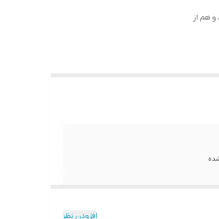
هم با مموری کارت ، هم اتصال از طریق بلوتوث ، هم AUX و هم از
افزودن نظر