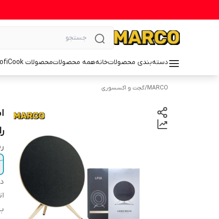
دسته‌بندی محصولات
خانه
همه محصولات
محصولات ProfiCook
MARCO
/
گجت و اکسسوری
ر
ر
دس
ا
با