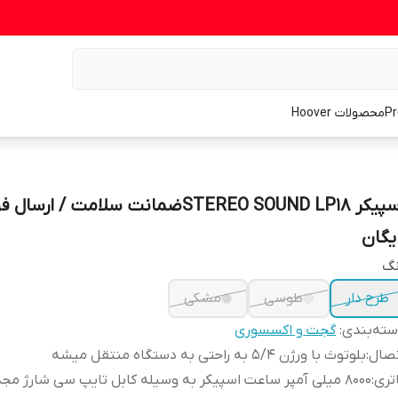
محصولات Hoover
اسپیکر STEREO SOUND LP18ضمانت سلامت / ارس
ایگان
نگ
طرح دار
طوسی
مشکی
ته‌بندی
:
گجت و اکسسوری
تصال
:
بلوتوث با ورژن ۵/۴ به راحتی به دستگاه منتقل میشه
تری
:
۸۰۰۰ میلی آمپر ساعت اسپیکر به وسیله کابل تایپ سی شارژ مجدد شده