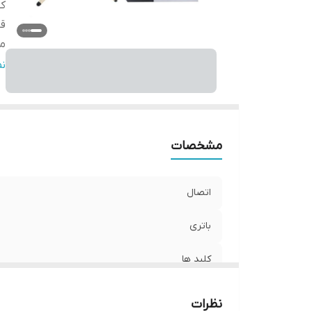
کل
ق
م
تو
ن
فا
مشخصات
اتصال
باتری
کلید ها
قابلت پخش موسیقی
نظرات