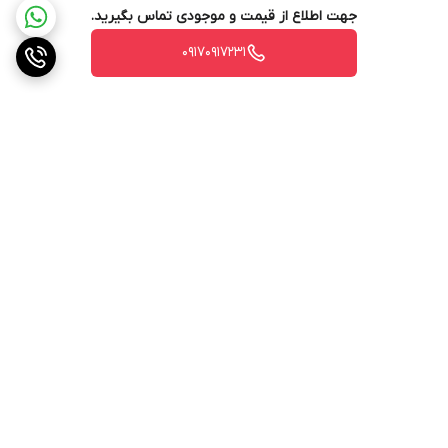
خاموش شدن
دارد
جهت اطلاع از قیمت و موجودی تماس بگیرید.
خودکار
۰۹۱۷۰۹۱۷۲۳۱
پایه لاستیکی برای
دارد
ثبات بیشتر دستگاه
عاری از BPA در
دارد
بخش های
پلاستیکی در تماس
با مواد غذایی
قابلیت شستشوی
دارد
برگشت به بالا
قطعات در ماشین
ظرفشویی
جنس کاسه
روکش نچسب
جنس بدنه
پلاستیک
ارسال ویژه
پشتیبانی ۲۴ ساعته
لوازم جانبی
۱ طبقه توری فلزی مخصوص پختن، گریل و