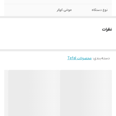
نوع دستگاه
مولتی کوکر
کارکرد
چندکاره
نظرات
توان مصرفی
1090 وات
تکنولوژی منحصر
فناوری TenderCrisp: پخت غذاها با فشار 70
بفرد
درصد سریعتر از روش های پخت سنتی
دسته‌بندی
:
محصولات Tefal
ظرفیت کاسه
5 لیتر
عملکرد ها
آرام پز, بخار پز, زودپز, سرخ کن
تعداد برنامه ها
10 برنامه
برنامه ها
آرام پز, بخارپز, پختن / کباب کردن, تفت دادن,
زودپز, سرخ کردن با روغن کم یا بدون روغن