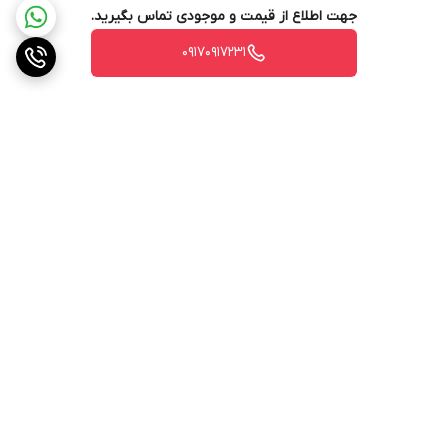
جهت اطلاع از قیمت و موجودی تماس بگیرید.
قابلیت
دارد
۰۹۱۷۰۹۱۷۲۳۱
SteamOnDemand
قابلیت اسپری کردن
ندارد
آب
قابلیت جداشدن
دارد
مخزن آب
قابلیت پر کردن آب
دارد
برگشت به بالا
در حین استفاده
سیستم ضد
دارد
چکه(anti drip
system)
سیستم ضد رسوب
دارد
ارسال ویژه
پشتیبانی ۲۴ ساعته