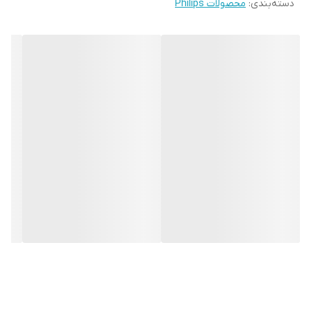
دسته‌بندی
:
محصولات Philips
طبق Philips، نازل TriActive+ با سه عملکرد همزمان—باز کردن الیاف
محل نگهداری نازل
روی بدنه
فرش، مکش ذرات درشت و جمع‌آوری گردوغبار از کناره‌ها—تمیزکاری
ها
عمیق و سریع را تضمین می‌کند. لوله آلومینیومی سبک، چرخ‌های
لاستیکی و طراحی ارگونومیک باعث حرکت روان و کنترل آسان دستگاه
محل قرار گیری دکمه
روی بدنه
های کنترلی
می‌شود.
این مدل با صدای حدود 76 دسی‌بل، یکی از کم‌صداترین جاروبرقی‌های
نازل ها
نازل شکاف ها و درز ها, نازل TriActive 3 برای
جمع کردن گرد و غبار ریز و درشت, نازل
پرقدرت فیلیپس محسوب می‌شود. کابل 7 متری و شعاع عملکرد 10 متری
مخصوص حیوانات خانگی
نیز امکان جاروکشی فضای بزرگ را بدون نیاز به تعویض مکرر پریز فراهم
می‌کند.
ابعاد بدنه
320×280×470
(میلیمتر)
لوله خرطومی
دارد
کیسه اضافه
ندارد
وزن بسته بندی
9.42