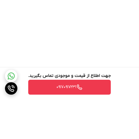
طول سیم برق
7
(متر)
سیم جمع کن
دارد
نوع کیسه
s-bag با عملکرد فوق العاده طولانی
ظرفیت کیسه یا
4
مخزن (لیتر)
جهت اطلاع از قیمت و موجودی تماس بگیرید.
تولید کننده
Philips
۰۹۱۷۰۹۱۷۲۳۱
قابلیت تنظیم قدرت
دارد
مکش
ابعاد بسته بندی
400×300×590
(میلیمتر)
نمایشگر
ندارد