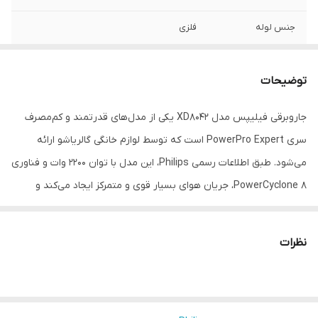
جنس لوله
فلزی
رنگ خرطومی
نقره ای
توضیحات
نوع چرخ ها
لاستیکی
جاروبرقی فیلیپس مدل XD8042 یکی از مدل‌های قدرتمند و کم‌مصرف
دریچه ایمنی کیسه
دارد
سری PowerPro Expert است که توسط لوازم خانگی گالریاشو ارائه
فیلتر قابل شستشو
دارد
می‌شود. طبق اطلاعات رسمی Philips، این مدل با توان 2200 وات و فناوری
PowerCyclone 8، جریان هوای بسیار قوی و متمرکز ایجاد می‌کند و
تعداد چرخ ها
3
مکش ثابت و قدرتمندی را حتی هنگام پر شدن مخزن حفظ می‌کند.
مناسب
استفاده خانگی و معمولی, افراد آلرژیک (ضد
فیلتر Allergy H13 با توانایی جذب بیش از 99.9٪ ذرات ریز، این مدل را
نظرات
آلرژی)
برای افراد حساس و خانواده‌هایی با کودک یا حیوان خانگی ایده‌آل می‌کند.
مخزن 2 لیتر با طراحی ضدنشت، تخلیه آسان و بدون پخش گردوغبار را
نوع جاروبرقی
کیسه ای
فراهم می‌کند.
رنگ بدنه
سفید