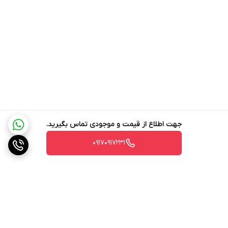
می‌دهد و مسیر خود را به‌صورت هوشمند تنظیم می‌کند.
فرقی ندارد که محیط تاریک باشد یا روشن، این ربات به‌طور خودکار از
برخورد با اشیاء جلوگیری کرده و حرکت هوشمند در هر شرایط نوری
به‌صورت روان در اطراف آن‌ها حرکت می‌کند.
شاسی متحرک AdaptiLift جارورباتیک qrevo curvx
جارورباتیک qrevo curvx دارای سیستم AdaptiLift Chassis نوآوری
جهت اطلاع از قیمت و موجودی تماس بگیرید.
منحصربه‌فردی در صنعت جاروهای رباتیک است که برای اولین بار توسط
۰۹۱۷۰۹۱۷۲۳۱
Roborock معرفی شد. عبور روان از آستانه‌ها و سطوح ناهموار دارد. این
شاسی هوشمند می‌تواند تا 4 سانتی‌متر بالا بیاید و بخش‌های مختلف
بدنه (جلو، عقب، چپ و راست) را بسته به نوع سطح تنظیم کند.
نتیجه این فناوری، حرکت نرم، عبور آسان از موانع و تطبیق کامل با
چیدمان خانه شماست.