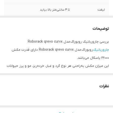
لیفت
تا ۴ سانتی‌متر بالا بیاید
خشک‌کردن تی‌ها
با هوای گرم ۴۵ درجه
توضیحات
امکان تماس
دارد
ویدیویی زنده
بررسی جارورباتیک روبوراک مدل Roborack qrevo curvx
(Video Call)
جارورباتیک
روبوراک مدل Roborack qrevo curvx دارای قدرت مکش
داک چندمنظوره
پایگاه هوشمند و خودکار برای نظافت کامل
22000 پاسکال می‌باشد.
این میزان مکش به‌راحتی هر نوع گرد و غبار، خرده‌ریز، مو و پرز حیوانات
فناوری هوش
برای تشخیص موانع
مصنوعی
خانگی را از سطوح مختلف مانند فرش، سنگ، چوب و کاشی جمع‌آوری
می‌کند.
قدرت مکش
۲۲۰۰۰ پاسکال
نظرات
وجود فناوری Dual Anti-Tangle از گره خوردن موها در برس اصلی
شست‌وشوی تی
با آب گرم ۸۰ درجه سانتی‌گراد
جلوگیری می‌کند و نظافت آسان‌تر و بدون نیاز به تمیزکاری دستی را
فراهم می‌سازد.
تشخیص موانع
بیش از ۱۰۸ نوع شیء مختلف