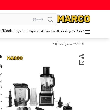
دسته‌بندی محصولات
خانه
همه محصولات
محصولات ProfiCook
MARCO
/
محصولات Ninja
رای
بر
دس
ت
ج
نم
نش