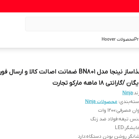
محصولات Hoover
غذاساز نینجا مدل BN801 ضمانت اصالت کالا و ارسال 
گان /گارانتی 18 ماهه مارکو تجارت
ند:
Ninja
ته‌بندی
:
محصولات Ninja
وان مصرفی
:
1200 وات
نس تیغه
:
فولاد ضد زنگ
ایشگر
:
LED
انگر روشن بودن دستگاه
:
دارد