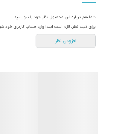
ی
حداکثر سرعت چرخش موتور
تع
شما هم درباره این محصول نظر خود را بنویسید.
تکنولوژی منحصر بفرد
دی
برای ثبت نظر، لازم است ابتدا وارد حساب کاربری خود شو
دی
عملکر ها
د
افزودن نظر
ج
برنامه ها
نگ
تنطیمات سرعت
نو
لو
عملکرد پالس
ده
س
نوع کنترل
ق
پا
کاسه غذاساز
عاری از A
حداکثر ظرفیت کاسه غذاساز
ق